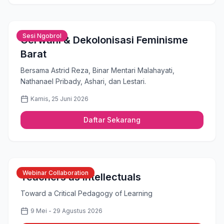
Sesi Ngobrol
Gerwani & Dekolonisasi Feminisme
Barat
Bersama Astrid Reza, Binar Mentari Malahayati,
Nathanael Pribady, Ashari, dan Lestari.
Kamis, 25 Juni 2026
Daftar Sekarang
Webinar Collaboration
Teachers as Intellectuals
Toward a Critical Pedagogy of Learning
9 Mei - 29 Agustus 2026