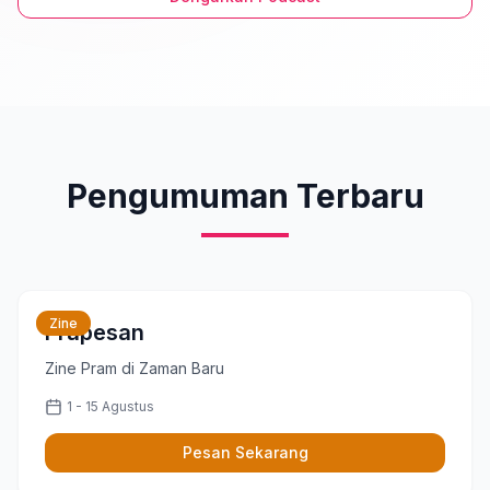
Pengumuman Terbaru
Zine
Prapesan
Zine Pram di Zaman Baru
1 - 15 Agustus
Pesan Sekarang